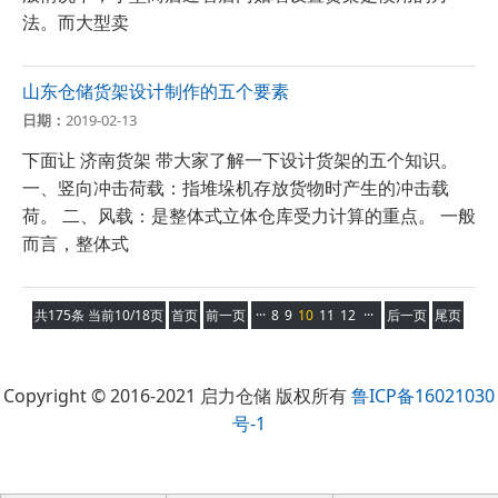
法。而大型卖
山东仓储货架设计制作的五个要素
日期：
2019-02-13
下面让 济南货架 带大家了解一下设计货架的五个知识。
一、竖向冲击荷载：指堆垛机存放货物时产生的冲击载
荷。 二、风载：是整体式立体仓库受力计算的重点。 一般
而言，整体式
共175条 当前10/18页
首页
前一页
···
8
9
10
11
12
···
后一页
尾页
Copyright © 2016-2021 启力仓储 版权所有
鲁ICP备16021030
号-1