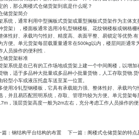
定的，那么阁楼式仓储货架到底是什么呢？
仓储货架简介
架系统，通常利用中型搁板式货架或重型搁板式货架作为主体支
种货架），楼面板通常选用冷轧型钢楼板、花纹钢楼板或钢格栅
整体性好、承载均匀性好、精度高、表面平整、易锁定等优势.
为方便。单元货架每层载重量通常在500kg以内，楼层间距通常为2
作人员操作的便利性 .
仓储货架标准
货架系统是在已有的工作场地或货架上建一个中间阁楼，以增加
货物，适于多品种大批量或多品种小批量货物，人工存取货物.
由轻型小车或液压托盘车送至某一位置。
多使用冷轧型钢楼板，它具有承载能力强、整体性好、承载均匀
选，并且易匹配照明系统，存取、管理均较为方便。单元货架每层
m~2.7m，顶层货架高度一般为2m左右，充分考虑工作人员操作的
一篇：
钢结构平台结构的布置
下一篇：
阁楼式仓储货架的特点