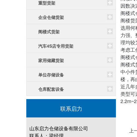
重型货架
因数决
阁楼式
企业仓储货架
阁楼货
选用何
阁楼式货架
力强、
理均较
汽车4S店专用货架
考虑工
阁楼式
家用储藏货架
阁楼式
中小件
单位存储设备
楼，再
近几年
仓库配套设备
类型可
2.2
联系启力
山东启力仓储设备有限公司
上
联系人：梁经理