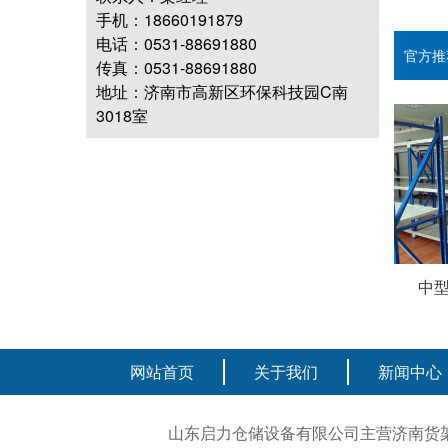
手机：18660191879
电话：0531-88691880
官方推
传真：0531-88691880
地址：济南市高新区环保科技园C南
3018室
贯通式货架4
货拉式货架2
中型
网站首页
关于我们
新闻中心
山东启力仓储设备有限公司主营济南货