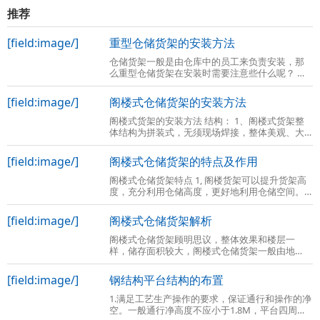
推荐
[field:image/]
重型仓储货架的安装方法
仓储货架一般是由仓库中的员工来负责安装，那
么重型仓储货架在安装时需要注意些什么呢？ 货
架的安装无非和货架的组成部件有关，还有货架
的相关组件。重型货架主要分为传统意义
[field:image/]
阁楼式仓储货架的安装方法
阁楼式货架的安装方法 结构： 1、阁楼式货架整
体结构为拼装式，无须现场焊接，整体美观、大
方。与混凝土结构或型钢结构相比，由于底楼货
架本身起到上面楼层的支撑作用，具有成
[field:image/]
阁楼式仓储货架的特点及作用
阁楼式仓储货架特点 1, 阁楼货架可以提升货架高
度，充分利用仓储高度，更好地利用仓储空间。
2、阁楼货架楼面铺设货架专用楼板，与花纹钢板
或刚格栅相比层载能力强、整体性好、
[field:image/]
阁楼式仓储货架解析
阁楼式仓储货架顾明思议，整体效果和楼层一
样，储存面积较大，阁楼式仓储货架一般由地
基、库房高度、障碍物数量等因数决定的，那么
阁楼式仓储货架到底是什么呢？ 阁楼式仓储货
[field:image/]
钢结构平台结构的布置
1.满足工艺生产操作的要求，保证通行和操作的净
空。一般通行净高度不应小于1.8M，平台四周一