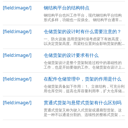
般均应设置防护栏杆，栏杆高度一般为1M。当平
台高度大于2M时，尚应在防护栏杆下设置高
[field:image/]
钢结构平台的结构特点
钢结构平台也叫工作平台，现代钢结构平台结构
形式多样，功能也一应俱全。 钢结构平台通常是
在现有的车间场地上再建一个二层或三层的全组
装式钢结构平台，将使用空间由一层变成
[field:image/]
仓储货架的设计时有什么需要注意的？
一、防火设施 选用货架时须考虑梁下有效高度，
以决定货架高度。而梁柱位置则会影响货架的配
置。地板 承受的强度，地面平整度也与货架的设
计及安装有关。另外尚须考虑防火设施
[field:image/]
仓储货架的设计要求有什么
仓储货架设计是整个货架制造过程中的基础性的
工作，也是开始要做的工作。仓储货架在设计上
主要涉及到的内容有如下几点： 确定货架的类型
后，明确货位的高度，货物与货架的间隔
[field:image/]
在配件仓储管理中，货架的作用是什么
仓储货架具备如下作用： 1、立体结构，可充分利
用仓库空间，提高仓库容量利用率，扩大仓库储
存能力； 2、货物存取方便，可做到先进先出，百
分之百的挑选能力，流畅的库存周转；
[field:image/]
贯通式货架与悬臂式货架有什么区别吗
贯通式货架又称为驶入式货架或通廊型货架。这
是一种不以通道分割的、连续性的整栋式货架，
在支撑导轨上，托盘按深度方向存放，一个紧接
着一个，这使得高密度存储成为可能。