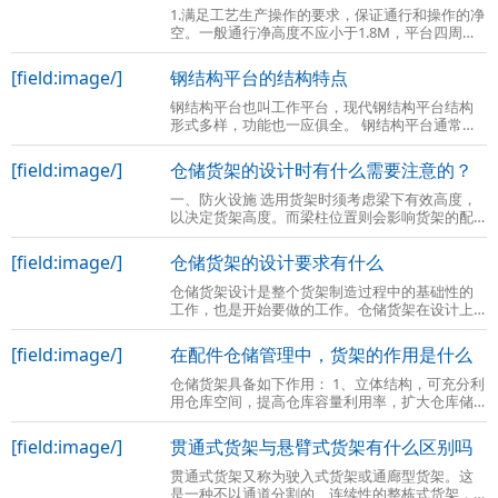
1.满足工艺生产操作的要求，保证通行和操作的净
空。一般通行净高度不应小于1.8M，平台四周一
般均应设置防护栏杆，栏杆高度一般为1M。当平
台高度大于2M时，尚应在防护栏杆下设置高
[field:image/]
钢结构平台的结构特点
钢结构平台也叫工作平台，现代钢结构平台结构
形式多样，功能也一应俱全。 钢结构平台通常是
在现有的车间场地上再建一个二层或三层的全组
装式钢结构平台，将使用空间由一层变成
[field:image/]
仓储货架的设计时有什么需要注意的？
一、防火设施 选用货架时须考虑梁下有效高度，
以决定货架高度。而梁柱位置则会影响货架的配
置。地板 承受的强度，地面平整度也与货架的设
计及安装有关。另外尚须考虑防火设施
[field:image/]
仓储货架的设计要求有什么
仓储货架设计是整个货架制造过程中的基础性的
工作，也是开始要做的工作。仓储货架在设计上
主要涉及到的内容有如下几点： 确定货架的类型
后，明确货位的高度，货物与货架的间隔
[field:image/]
在配件仓储管理中，货架的作用是什么
仓储货架具备如下作用： 1、立体结构，可充分利
用仓库空间，提高仓库容量利用率，扩大仓库储
存能力； 2、货物存取方便，可做到先进先出，百
分之百的挑选能力，流畅的库存周转；
[field:image/]
贯通式货架与悬臂式货架有什么区别吗
贯通式货架又称为驶入式货架或通廊型货架。这
是一种不以通道分割的、连续性的整栋式货架，