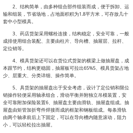
2、结构简单，由多种组合部件组装而成，便于拆卸、运
输和组装，节省场地，占地面积积为1.8平方米，可存放几十
套中小型模具。
3、药店货架采用螺栓连接，结构稳定，安全可靠，一般
成排使用组合装配、主要由柱片、导向槽、抽屉层、拉杆、
定位销等。
4、模具货架还可以在货位式货架的横梁上做抽屉盘，成
本跟节约，结构更稳固，抽屉板可拉出65%5、模具货架占地
少、层重大、分类详细、操作简单。
5、具货架的抽屉盘出于安全考虑，设计了定位销和限位
销操作轻便采用轴承组合，滑动平衡并附独立吊模装置，安
全可靠附加保险装置6、抽屉盘主要由滑轨、抽屉盘组成。抽
屉盘由矩管加折弯件焊接而成的框架和钢板组成。每条滑轨
由两个轴承前后上下固定，可以在导向槽内随意滚动，阻力
小，可以轻松拉出抽屉。