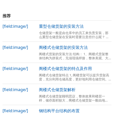
推荐
[field:image/]
重型仓储货架的安装方法
仓储货架一般是由仓库中的员工来负责安装，那
么重型仓储货架在安装时需要注意些什么呢？ 货
架的安装无非和货架的组成部件有关，还有货架
的相关组件。重型货架主要分为传统意义
[field:image/]
阁楼式仓储货架的安装方法
阁楼式货架的安装方法 结构： 1、阁楼式货架整
体结构为拼装式，无须现场焊接，整体美观、大
方。与混凝土结构或型钢结构相比，由于底楼货
架本身起到上面楼层的支撑作用，具有成
[field:image/]
阁楼式仓储货架的特点及作用
阁楼式仓储货架特点 1, 阁楼货架可以提升货架高
度，充分利用仓储高度，更好地利用仓储空间。
2、阁楼货架楼面铺设货架专用楼板，与花纹钢板
或刚格栅相比层载能力强、整体性好、
[field:image/]
阁楼式仓储货架解析
阁楼式仓储货架顾明思议，整体效果和楼层一
样，储存面积较大，阁楼式仓储货架一般由地
基、库房高度、障碍物数量等因数决定的，那么
阁楼式仓储货架到底是什么呢？ 阁楼式仓储货
[field:image/]
钢结构平台结构的布置