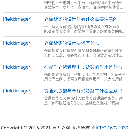
钢结构平台也叫工作平台，现代钢结构平台结构
形式多样，功能也一应俱全。 钢结构平台通常是
在现有的车间场地上再建一个二层或三层的全组
装式钢结构平台，将使用空间由一层变成
[field:image/]
仓储货架的设计时有什么需要注意的？
一、防火设施 选用货架时须考虑梁下有效高度，
以决定货架高度。而梁柱位置则会影响货架的配
置。地板 承受的强度，地面平整度也与货架的设
计及安装有关。另外尚须考虑防火设施
[field:image/]
仓储货架的设计要求有什么
仓储货架设计是整个货架制造过程中的基础性的
工作，也是开始要做的工作。仓储货架在设计上
主要涉及到的内容有如下几点： 确定货架的类型
后，明确货位的高度，货物与货架的间隔
[field:image/]
在配件仓储管理中，货架的作用是什么
仓储货架具备如下作用： 1、立体结构，可充分利
用仓库空间，提高仓库容量利用率，扩大仓库储
存能力； 2、货物存取方便，可做到先进先出，百
分之百的挑选能力，流畅的库存周转；
[field:image/]
贯通式货架与悬臂式货架有什么区别吗
贯通式货架又称为驶入式货架或通廊型货架。这
是一种不以通道分割的、连续性的整栋式货架，
在支撑导轨上，托盘按深度方向存放，一个紧接
着一个，这使得高密度存储成为可能。
Copyright © 2016-2021 启力仓储 版权所有
鲁ICP备16021030