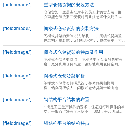
[field:image/]
重型仓储货架的安装方法
仓储货架一般是由仓库中的员工来负责安装，那
么重型仓储货架在安装时需要注意些什么呢？ 货
架的安装无非和货架的组成部件有关，还有货架
的相关组件。重型货架主要分为传统意义
[field:image/]
阁楼式仓储货架的安装方法
阁楼式货架的安装方法 结构： 1、阁楼式货架整
体结构为拼装式，无须现场焊接，整体美观、大
方。与混凝土结构或型钢结构相比，由于底楼货
架本身起到上面楼层的支撑作用，具有成
[field:image/]
阁楼式仓储货架的特点及作用
阁楼式仓储货架特点 1, 阁楼货架可以提升货架高
度，充分利用仓储高度，更好地利用仓储空间。
2、阁楼货架楼面铺设货架专用楼板，与花纹钢板
或刚格栅相比层载能力强、整体性好、
[field:image/]
阁楼式仓储货架解析
阁楼式仓储货架顾明思议，整体效果和楼层一
样，储存面积较大，阁楼式仓储货架一般由地
基、库房高度、障碍物数量等因数决定的，那么
阁楼式仓储货架到底是什么呢？ 阁楼式仓储货
[field:image/]
钢结构平台结构的布置
1.满足工艺生产操作的要求，保证通行和操作的净
空。一般通行净高度不应小于1.8M，平台四周一
般均应设置防护栏杆，栏杆高度一般为1M。当平
台高度大于2M时，尚应在防护栏杆下设置高
[field:image/]
钢结构平台的结构特点