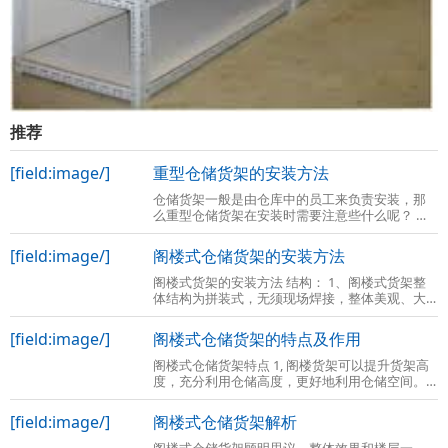
推荐
[field:image/]
重型仓储货架的安装方法
仓储货架一般是由仓库中的员工来负责安装，那
么重型仓储货架在安装时需要注意些什么呢？ 货
架的安装无非和货架的组成部件有关，还有货架
的相关组件。重型货架主要分为传统意义
[field:image/]
阁楼式仓储货架的安装方法
阁楼式货架的安装方法 结构： 1、阁楼式货架整
体结构为拼装式，无须现场焊接，整体美观、大
方。与混凝土结构或型钢结构相比，由于底楼货
架本身起到上面楼层的支撑作用，具有成
[field:image/]
阁楼式仓储货架的特点及作用
阁楼式仓储货架特点 1, 阁楼货架可以提升货架高
度，充分利用仓储高度，更好地利用仓储空间。
2、阁楼货架楼面铺设货架专用楼板，与花纹钢板
或刚格栅相比层载能力强、整体性好、
[field:image/]
阁楼式仓储货架解析
阁楼式仓储货架顾明思议，整体效果和楼层一