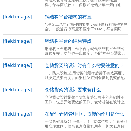
样，储存面积较大，阁楼式仓储货架一般由地
基、库房高度、障碍物数量等因数决定的，那么
阁楼式仓储货架到底是什么呢？ 阁楼式仓储货
[field:image/]
钢结构平台结构的布置
1.满足工艺生产操作的要求，保证通行和操作的净
空。一般通行净高度不应小于1.8M，平台四周一
般均应设置防护栏杆，栏杆高度一般为1M。当平
台高度大于2M时，尚应在防护栏杆下设置高
[field:image/]
钢结构平台的结构特点
钢结构平台也叫工作平台，现代钢结构平台结构
形式多样，功能也一应俱全。 钢结构平台通常是
在现有的车间场地上再建一个二层或三层的全组
装式钢结构平台，将使用空间由一层变成
[field:image/]
仓储货架的设计时有什么需要注意的？
一、防火设施 选用货架时须考虑梁下有效高度，
以决定货架高度。而梁柱位置则会影响货架的配
置。地板 承受的强度，地面平整度也与货架的设
计及安装有关。另外尚须考虑防火设施
[field:image/]
仓储货架的设计要求有什么
仓储货架设计是整个货架制造过程中的基础性的
工作，也是开始要做的工作。仓储货架在设计上
主要涉及到的内容有如下几点： 确定货架的类型
后，明确货位的高度，货物与货架的间隔
[field:image/]
在配件仓储管理中，货架的作用是什么
仓储货架具备如下作用： 1、立体结构，可充分利
用仓库空间，提高仓库容量利用率，扩大仓库储
存能力； 2、货物存取方便，可做到先进先出，百