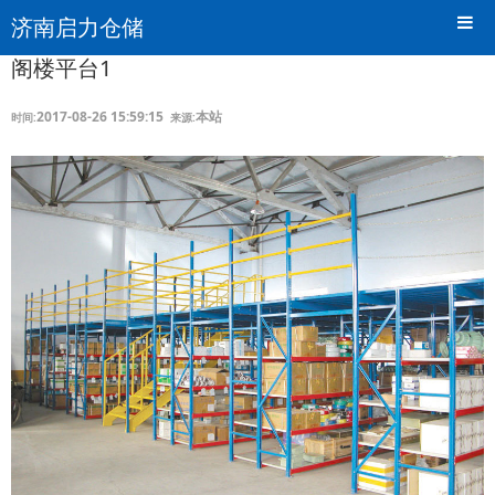
济南启力仓储
阁楼平台1
2017-08-26 15:59:15
本站
时间:
来源: