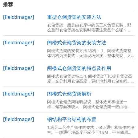
推荐
[field:image/]
重型仓储货架的安装方法
仓储货架一般是由仓库中的员工来负责安装，那
么重型仓储货架在安装时需要注意些什么呢？ 货
架的安装无非和货架的组成部件有关，还有货架
的相关组件。重型货架主要分为传统意义
[field:image/]
阁楼式仓储货架的安装方法
阁楼式货架的安装方法 结构： 1、阁楼式货架整
体结构为拼装式，无须现场焊接，整体美观、大
方。与混凝土结构或型钢结构相比，由于底楼货
架本身起到上面楼层的支撑作用，具有成
[field:image/]
阁楼式仓储货架的特点及作用
阁楼式仓储货架特点 1, 阁楼货架可以提升货架高
度，充分利用仓储高度，更好地利用仓储空间。
2、阁楼货架楼面铺设货架专用楼板，与花纹钢板
或刚格栅相比层载能力强、整体性好、
[field:image/]
阁楼式仓储货架解析
阁楼式仓储货架顾明思议，整体效果和楼层一
样，储存面积较大，阁楼式仓储货架一般由地
基、库房高度、障碍物数量等因数决定的，那么
阁楼式仓储货架到底是什么呢？ 阁楼式仓储货
[field:image/]
钢结构平台结构的布置
1.满足工艺生产操作的要求，保证通行和操作的净
空。一般通行净高度不应小于1.8M，平台四周一
般均应设置防护栏杆，栏杆高度一般为1M。当平