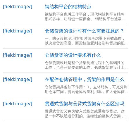
台高度大于2M时，尚应在防护栏杆下设置高
[field:image/]
钢结构平台的结构特点
钢结构平台也叫工作平台，现代钢结构平台结构
形式多样，功能也一应俱全。 钢结构平台通常是
在现有的车间场地上再建一个二层或三层的全组
装式钢结构平台，将使用空间由一层变成
[field:image/]
仓储货架的设计时有什么需要注意的？
一、防火设施 选用货架时须考虑梁下有效高度，
以决定货架高度。而梁柱位置则会影响货架的配
置。地板 承受的强度，地面平整度也与货架的设
计及安装有关。另外尚须考虑防火设施
[field:image/]
仓储货架的设计要求有什么
仓储货架设计是整个货架制造过程中的基础性的
工作，也是开始要做的工作。仓储货架在设计上
主要涉及到的内容有如下几点： 确定货架的类型
后，明确货位的高度，货物与货架的间隔
[field:image/]
在配件仓储管理中，货架的作用是什么
仓储货架具备如下作用： 1、立体结构，可充分利
用仓库空间，提高仓库容量利用率，扩大仓库储
存能力； 2、货物存取方便，可做到先进先出，百
分之百的挑选能力，流畅的库存周转；
[field:image/]
贯通式货架与悬臂式货架有什么区别吗
贯通式货架又称为驶入式货架或通廊型货架。这
是一种不以通道分割的、连续性的整栋式货架，
在支撑导轨上，托盘按深度方向存放，一个紧接
着一个，这使得高密度存储成为可能。