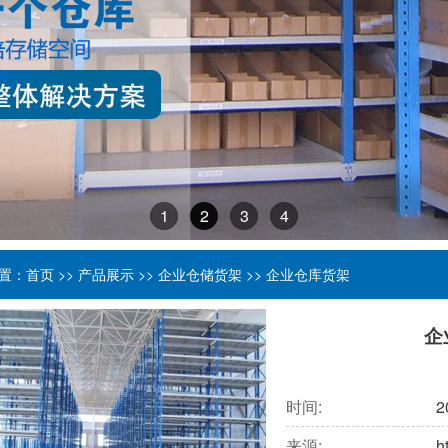
1
2
3
4
置：
首页
>>
产品展示
>>
企业仓储货架
>>
企业仓库货架
企
时间:
2
来源:
h