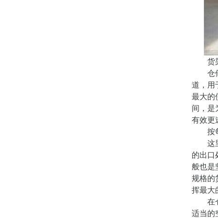
货架的
仓储货
道，用
最大的
间，是
有效更
按每种
这里指
的出口
般也是
规格的
挥最大
在仓库
适当的