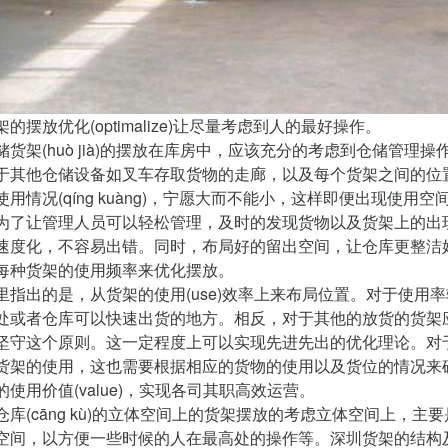
摆放优化(optimalize)让尽量考虑到人的最好操作。
架(huò jià)的摆放在库房中，应该充分的考虑到仓储管理
于其他仓储设备如叉车存取货物的走廊，以及每个货架之间的位置（p
使用情况(qíng kuàng)，宁愿大而不能小，这样即便出现使
为了让管理人员可以轻松管理，及时的发现货物以及货架上的出
速度化，不容易出错。同时，布局好的留出空间，让仓库更整洁
货架的使用频率来优化摆放。
出的是，从货架的使用(use)效率上来布局位置。对于使用
处或者仓库可以快速出货的地方。相反，对于其他的放货的货架
坚守这个原则。这一定程度上可以实现先进先出的优化理论。对于中大
货架的使用，这也需要根据相应的货物的使用以及货位的情况来
的使用价值(value)，实现各司其职高效运营。
(cāng kù)的立体空间上的货架摆放的考虑立体空间上，主
空间，以方便一些时候的人在最高处的操作等。深圳货架的结构